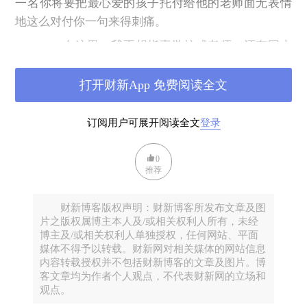
一名你将要把最心爱的孩子托付给他的老师面无表情
地这么对付你一句来得刺痛。
——在这里，我不想指责学校或老师，还有网上
那些造口业的网众，因为他们根本不需要为某个孩子
能否上学担负责任。让每个孩子接受义务教育，是国
打开财新App 免费阅读全文
家法律应保障的，是教育行政部门的职责所在。
订阅用户可展开阅读全文
登录
“老家”，一般是指出生地，故乡，父母之邦，祖
居之地，故里、家乡、家园、桑梓，栽满桑树和梓树
0
的地方。我爱我的乡下老家。但，老家不是囚牢，对
推荐
吧？
除非在这个国度里，出生之地被法定为牢狱，所
财新博客版权声明：财新博客所发布文章及图
片之版权属博主本人及/或相关权利人所有，未经
有出生者注定是失去自由的囚犯。
博主及/或相关权利人单独授权，任何网站、平面
否则，请问你是凭了什么在责问我、要我回去的
媒体不得予以转载。财新网对相关媒体的网站信息
内容转载授权并不包括财新博客的文章及图片。博
呢？
客文章均为作者个人观点，不代表财新网的立场和
义务教育不是你们的责任，教育行政部门在国家
观点。