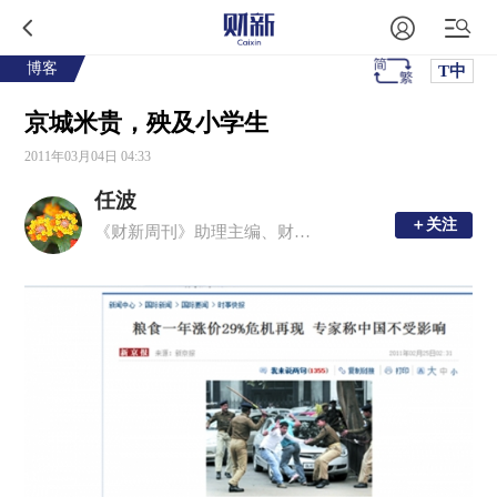
博客
T中
京城米贵，殃及小学生
2011年03月04日 04:33
任波
＋关注
＋关注
《财新周刊》助理主编、财新网副总编辑（兼）