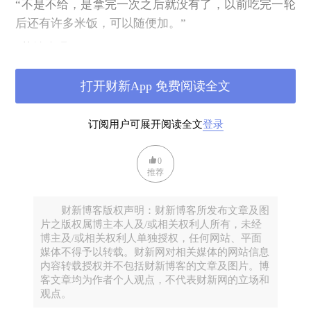
“不是不给，是拿完一次之后就没有了，以前吃完一轮
后还有许多米饭，可以随便加。”
“菜够吃吗？”
“菜很多，但主要是白菜一类的菜。像这样的小油菜没
打开财新App 免费阅读全文
有了。”
我无语了。为上学方便，现在的学童都在学校解决午
订阅用户可展开阅读全文
登录
餐。女儿就学的这所学校中，低年级学生一般在校园
外私人办的“小饭桌”就餐，高年级的学生可以在学校
0
统一订餐，有专人配送，把餐车推到班级。因为私
推荐
人“小饭桌”环境简陋，头两年没少操心。三年级后，
终于可以在学校午餐。一个学期下来，听女儿每天报
财新博客版权声明：财新博客所发布文章及图
片之版权属博主本人及/或相关权利人所有，未经
出丰富的菜谱，逐渐才放心了。说实话，和这所学校
博主及/或相关权利人单独授权，任何网站、平面
的教育相比，只有这份午餐让我感到满意和放松。没
媒体不得予以转载。财新网对相关媒体的网站信息
想到，这唯一的满足就这样结束了。
内容转载授权并不包括财新博客的文章及图片。博
客文章均为作者个人观点，不代表财新网的立场和
观点。